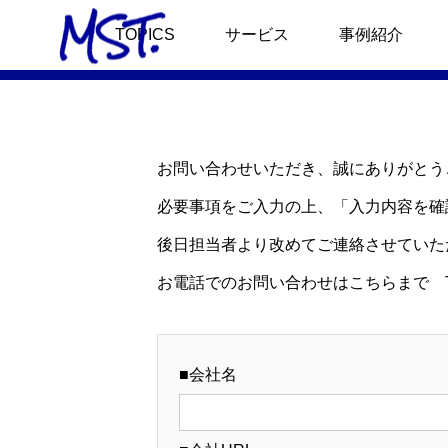
お問い合わせ
TOPICS
サービス
事例紹介
サービストップ
事例トップ
プロモーション
『りょうくんグルメ
お問い合わせいただき、誠にありがとう
必要事項をご入力の上、「入力内容を確
キャスティング・撮
アウトドア用品の『
ュース
タレント・ニュース
タ
後日担当者より改めてご連絡させていた
ショート動画制作
新発売『美容コスメ
坂屋さんと「りょう
12月から仙台放送の番組（フ
お電話でのお問い合わせはこちらまで Tel.0
メ」がタイアップ
ジテレビ系）に、りょうくん
For Overseas Custo
カーディーラー『女
グルメが出演。
■会社名