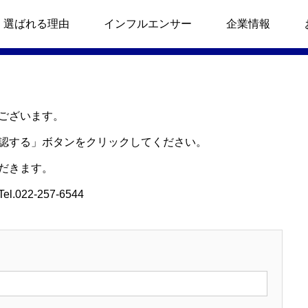
選ばれる理由
インフルエンサー
企業情報
プロデュース！』の事例
SNSアカウント運用代行
ございます。
認する」ボタンをクリックしてください。
影
販売促進』事例
SNS広告配信代行
レント・ニュース
タレント・ニュース
だきます。
のタイアップ投稿』事例
初期投資 超低予算 エステ事業
リニューアルされたキリン氷
12月2日放送の「中居くん決
22-257-6544
結のPR
めて！」（TBS系）に、グ
mers
性新規試乗獲得』事例
美容コスメ販売支援
メインフルエンサーとして
題のりょうくんグルメが出
演。