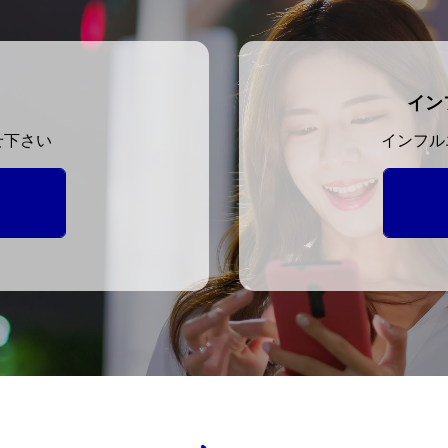
イン
せ下さい
インフル