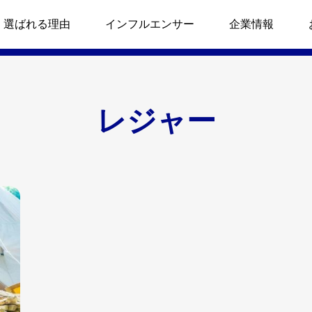
選ばれる理由
インフルエンサー
企業情報
レジャー
プロデュース！』の事例
SNSアカウント運用代行
影
販売促進』事例
SNS広告配信代行
レント・ニュース
タレント・ニュース
のタイアップ投稿』事例
初期投資 超低予算 エステ事業
12月から仙台放送の番組（フ
リニューアルされたキリン
ジテレビ系）に、りょうくん
結のPR
mers
性新規試乗獲得』事例
美容コスメ販売支援
グルメが出演。