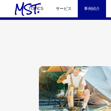
事例
TOPICS
サービス
事例紹介
サービストップ
事例トップ
プロモーション
『りょうくんグルメ
キャスティング・撮
アウトドア用品の『
ュース
タレント・ニュース
タ
ショート動画制作
新発売『美容コスメ
放送の「中居くん決
大丸・松坂屋さんと「りょう
TBS系）に、グル
くんグルメ」がタイアップ
For Overseas Custo
カーディーラー『女
ルエンサーとして話
うくんグルメが出