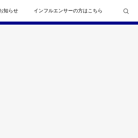
お知らせ
インフルエンサーの方はこちら
タレント・ニュース
タレント・ニュース
氷
12月2日放送の「中居くん決
大丸・松坂屋さん
めて！」（TBS系）に、グル
くんグルメ」がタ
メインフルエンサーとして話
題のりょうくんグルメが出
演。