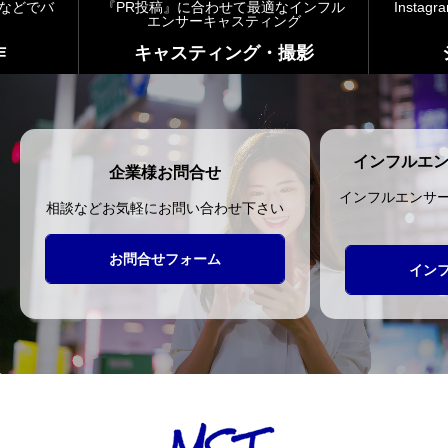
ubeなどでバ
『PR投稿』に合わせて最適なインフル
Instag
エンサーキャスティング
作
キャスティング・撮影
インフルエ
企業様お問合せ
インフルエンサ
相談などお気軽にお問い合わせ下さい
お問合せフォーム
イン